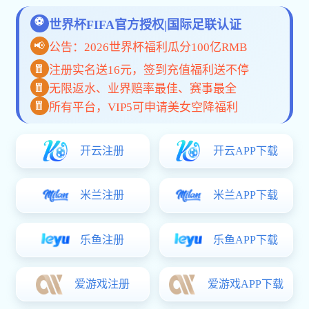
手机App
网页版
关于世界杯网站网页
世界杯网站网页是一家融合科技创新与全球视野的体育赛事
服务平台，致力于为用户提供高效、可信赖的互动观赛体
验。 从数据同步到高清直播、从终端兼容到多语言支持，我
们不断突破技术边界，构建智能化、低延迟、高稳定的服务
体系。 每一次点击，都体现我们对用户体验的专注与专业。