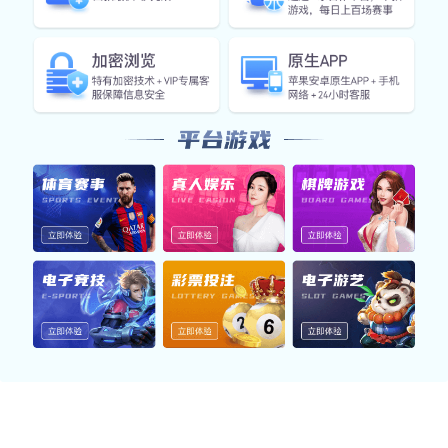
多样赛事服务
覆盖五大热门体育领域，世界杯网站网页 为您提供一站式观
赛与数据支持服务
体育赛事